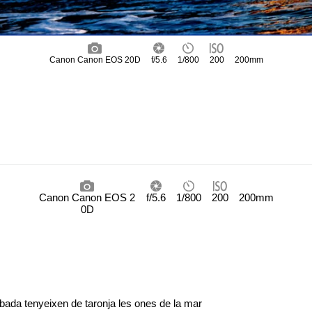
Canon Canon EOS 20D
f/5.6
1/800
200
200mm
Canon Canon EOS 2
f/5.6
1/800
200
200mm
0D
lbada tenyeixen de taronja les ones de la mar