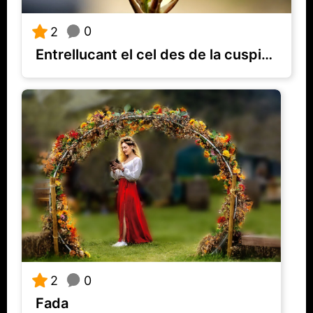
0
2
Entrellucant el cel des de la cuspide de la muntanya.
0
2
Fada