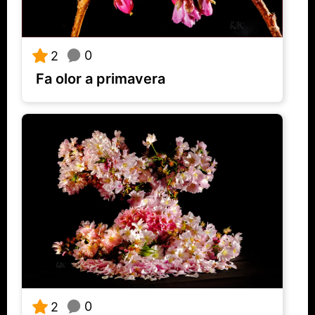
0
2
Fa olor a primavera
0
2