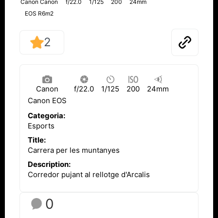
Canon Canon
f/22.0
1/125
200
24mm
EOS R6m2
2
Canon
f/22.0
1/125
200
24mm
Canon EOS
R6m2
Categoria:
Esports
Title:
Carrera per les muntanyes
Description:
Corredor pujant al rellotge d'Arcalis
0