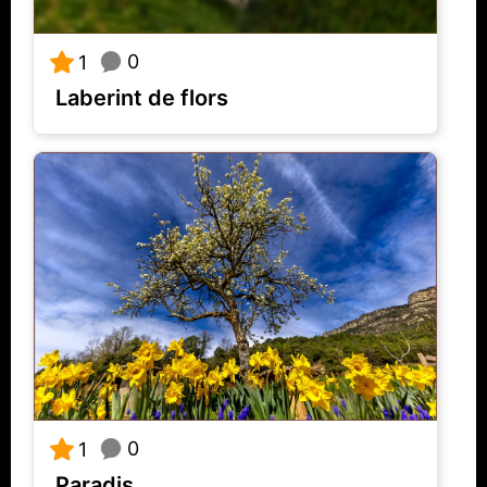
0
1
Laberint de flors
0
1
Paradis