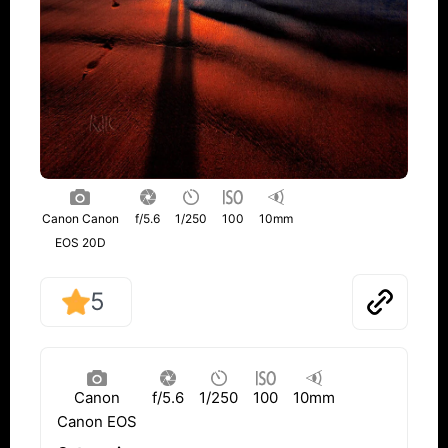
Canon Canon
f/5.6
1/250
100
10mm
EOS 20D
5
Canon
f/5.6
1/250
100
10mm
Canon EOS
20D