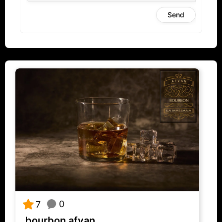
Send
0
7
bourbon afvan