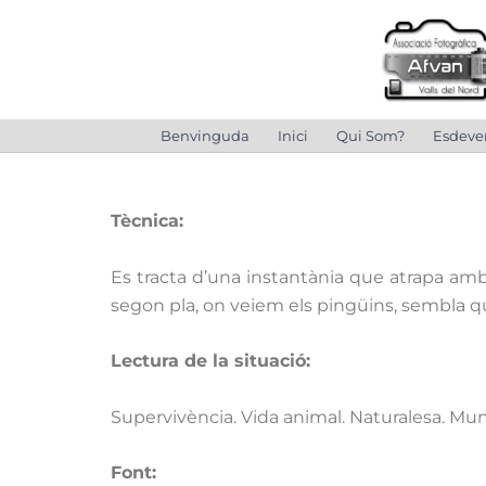
Vés
al
contingut
Benvinguda
Inici
Qui Som?
Esdeve
Tècnica:
Es tracta d’una instantània que atrapa amb
segon pla, on veiem els pingüins, sembla qu
Lectura de la situació:
Supervivència. Vida animal. Naturalesa. Mun
Font
: