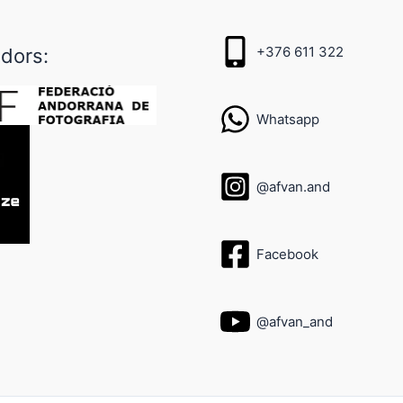
+376 611 322
adors:
Whatsapp
@afvan.and
Facebook
@afvan_and