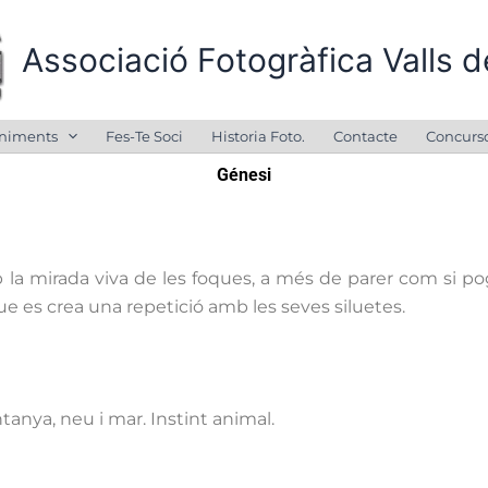
Associació Fotogràfica Valls d
niments
Fes-Te Soci
Historia Foto.
Contacte
Concurs
Génesi
 la mirada viva de les foques, a més de parer com si pog
e es crea una repetició amb les seves siluetes.
tanya, neu i mar. Instint animal.