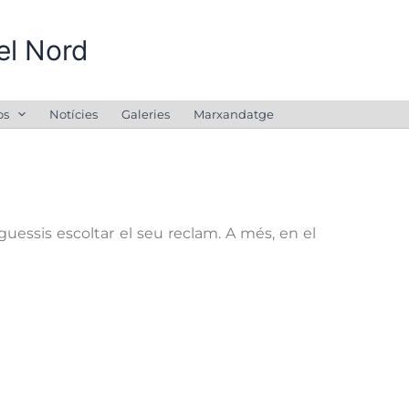
el Nord
os
Notícies
Galeries
Marxandatge
uessis escoltar el seu reclam. A més, en el