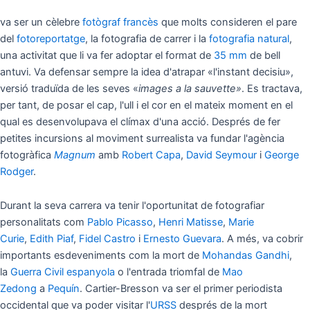
va ser un cèlebre
fotògraf
francès
que molts consideren el pare
del
fotoreportatge
, la fotografia de carrer i la
fotografia natural
,
una activitat que li va fer adoptar el format de
35 mm
de bell
antuvi. Va defensar sempre la idea d'atrapar «l'instant decisiu»,
versió traduïda de les seves «
images a la sauvette»
. Es tractava,
per tant, de posar el cap, l'ull i el cor en el mateix moment en el
qual es desenvolupava el clímax d'una acció. Després de fer
petites incursions al moviment surrealista va fundar l'agència
fotogràfica
Magnum
amb
Robert Capa
,
David Seymour
i
George
Rodger
.
Durant la seva carrera va tenir l'oportunitat de fotografiar
personalitats com
Pablo Picasso
,
Henri Matisse
,
Marie
Curie
,
Edith Piaf
,
Fidel Castro
i
Ernesto Guevara
. A més, va cobrir
importants esdeveniments com la mort de
Mohandas Gandhi
,
la
Guerra Civil espanyola
o l'entrada triomfal de
Mao
Zedong
a
Pequín
. Cartier-Bresson va ser el primer periodista
occidental que va poder visitar l'
URSS
després de la mort