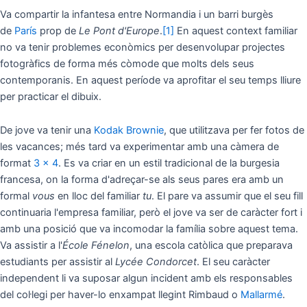
Va compartir la infantesa entre Normandia i un barri burgès
de
París
prop de
Le Pont d'Europe
.
[1]
En aquest context familiar
no va tenir problemes econòmics per desenvolupar projectes
fotogràfics de forma més còmode que molts dels seus
contemporanis. En aquest període va aprofitar el seu temps lliure
per practicar el dibuix.
De jove va tenir una
Kodak Brownie
, que utilitzava per fer fotos de
les vacances; més tard va experimentar amb una càmera de
format
3 × 4
. Es va criar en un estil tradicional de la burgesia
francesa, on la forma d'adreçar-se als seus pares era amb un
formal
vous
en lloc del familiar
tu
. El pare va assumir que el seu fill
continuaria l'empresa familiar, però el jove va ser de caràcter fort i
amb una posició que va incomodar la família sobre aquest tema.
Va assistir a l'
École Fénelon
, una escola catòlica que preparava
estudiants per assistir al
Lycée Condorcet
. El seu caràcter
independent li va suposar algun incident amb els responsables
del col·legi per haver-lo enxampat llegint Rimbaud o
Mallarmé
.