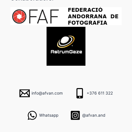
info@afvan.com
+376 611 322
Whatsapp
@afvan.and