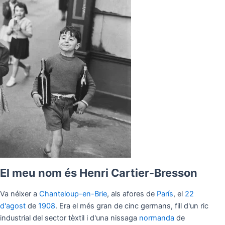
El meu nom és Henri Cartier-Bresson
Va néixer a
Chanteloup-en-Brie
, als afores de
París
, el
22
d'agost
de
1908
. Era el més gran de cinc germans, fill d'un ric
industrial del sector tèxtil i d'una nissaga
normanda
de