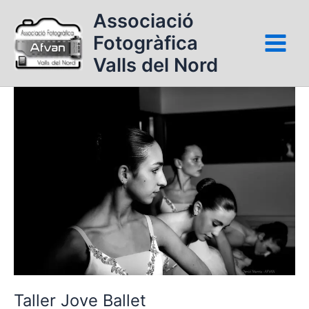
Vés
Associació
al
Fotogràfica
contingut
Valls del Nord
Taller
Jove
Ballet
Taller Jove Ballet