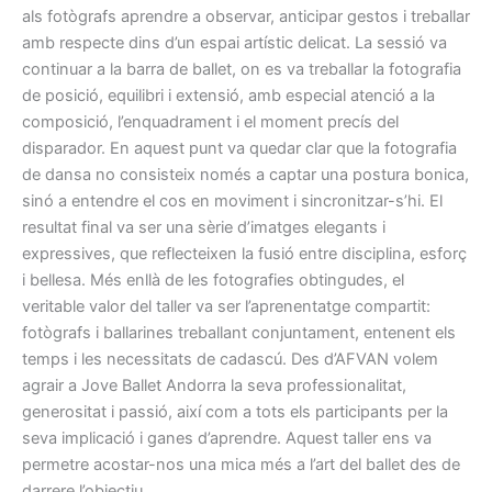
als fotògrafs aprendre a observar, anticipar gestos i treballar
amb respecte dins d’un espai artístic delicat. La sessió va
continuar a la barra de ballet, on es va treballar la fotografia
de posició, equilibri i extensió, amb especial atenció a la
composició, l’enquadrament i el moment precís del
disparador. En aquest punt va quedar clar que la fotografia
de dansa no consisteix només a captar una postura bonica,
sinó a entendre el cos en moviment i sincronitzar-s’hi. El
resultat final va ser una sèrie d’imatges elegants i
expressives, que reflecteixen la fusió entre disciplina, esforç
i bellesa. Més enllà de les fotografies obtingudes, el
veritable valor del taller va ser l’aprenentatge compartit:
fotògrafs i ballarines treballant conjuntament, entenent els
temps i les necessitats de cadascú. Des d’AFVAN volem
agrair a Jove Ballet Andorra la seva professionalitat,
generositat i passió, així com a tots els participants per la
seva implicació i ganes d’aprendre. Aquest taller ens va
permetre acostar-nos una mica més a l’art del ballet des de
darrere l’objectiu.