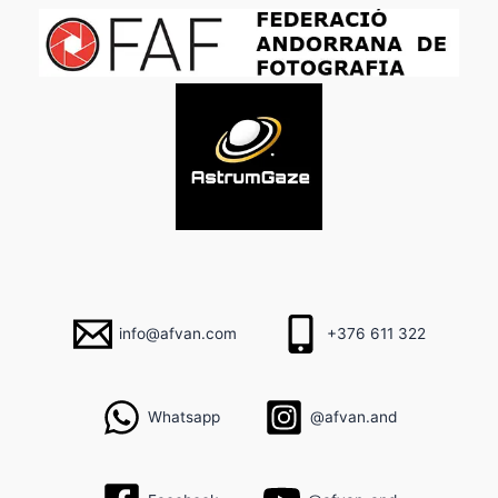
info@afvan.com
+376 611 322
Whatsapp
@afvan.and