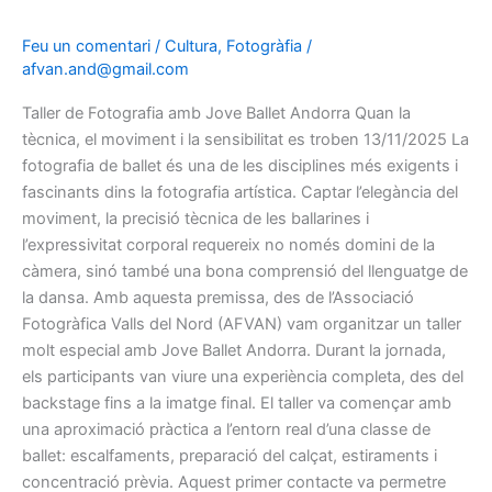
Feu un comentari
/
Cultura
,
Fotogràfia
/
afvan.and@gmail.com
Taller de Fotografia amb Jove Ballet Andorra Quan la
tècnica, el moviment i la sensibilitat es troben 13/11/2025 La
fotografia de ballet és una de les disciplines més exigents i
fascinants dins la fotografia artística. Captar l’elegància del
moviment, la precisió tècnica de les ballarines i
l’expressivitat corporal requereix no només domini de la
càmera, sinó també una bona comprensió del llenguatge de
la dansa. Amb aquesta premissa, des de l’Associació
Fotogràfica Valls del Nord (AFVAN) vam organitzar un taller
molt especial amb Jove Ballet Andorra. Durant la jornada,
els participants van viure una experiència completa, des del
backstage fins a la imatge final. El taller va començar amb
una aproximació pràctica a l’entorn real d’una classe de
ballet: escalfaments, preparació del calçat, estiraments i
concentració prèvia. Aquest primer contacte va permetre