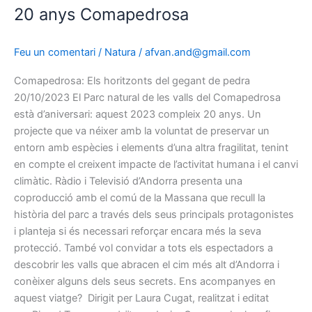
20 anys Comapedrosa
Feu un comentari
/
Natura
/
afvan.and@gmail.com
Comapedrosa: Els horitzonts del gegant de pedra
20/10/2023 El Parc natural de les valls del Comapedrosa
està d’aniversari: aquest 2023 compleix 20 anys. Un
projecte que va néixer amb la voluntat de preservar un
entorn amb espècies i elements d’una altra fragilitat, tenint
en compte el creixent impacte de l’activitat humana i el canvi
climàtic. Ràdio i Televisió d’Andorra presenta una
coproducció amb el comú de la Massana que recull la
història del parc a través dels seus principals protagonistes
i planteja si és necessari reforçar encara més la seva
protecció. També vol convidar a tots els espectadors a
descobrir les valls que abracen el cim més alt d’Andorra i
conèixer alguns dels seus secrets. Ens acompanyes en
aquest viatge? Dirigit per Laura Cugat, realitzat i editat