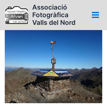
Vés
Associació
al
Fotogràfica
contingut
Valls del Nord
20
anys
Comapedrosa