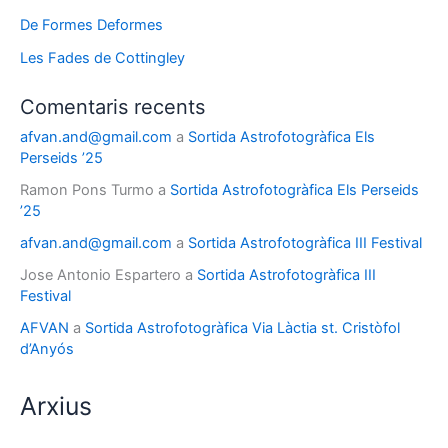
De Formes Deformes
Les Fades de Cottingley
Comentaris recents
afvan.and@gmail.com
a
Sortida Astrofotogràfica Els
Perseids ’25
Ramon Pons Turmo
a
Sortida Astrofotogràfica Els Perseids
’25
afvan.and@gmail.com
a
Sortida Astrofotogràfica III Festival
Jose Antonio Espartero
a
Sortida Astrofotogràfica III
Festival
AFVAN
a
Sortida Astrofotogràfica Via Làctia st. Cristòfol
d’Anyós
Arxius